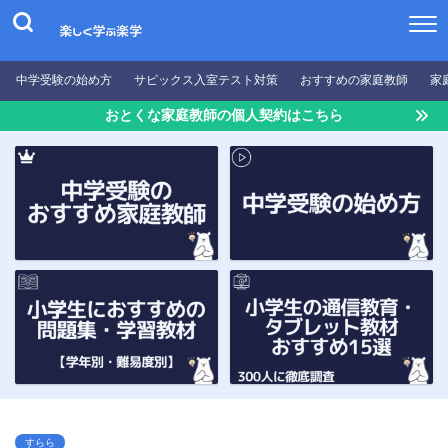
中学受験の始め方
サピックス入室テスト対策
おすすめの家庭教師
家
おとくな家庭教師の個人契約はこちら
すらら