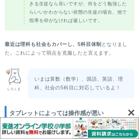
きる生徒なら良いですが、何をどう勉強した
らいいかわからない状態の生徒の場合、他で
指導を仰がなければ厳しいです。
最近は理科も社会もカバーし、5科目体制
となりまし
た。これによって弱点を克服したと言えます。
いまは算数（数学）、国語、英語、理
科、社会の5科目に対応しているよ！
しろくま
タブレットによっては操作感が悪い
タブレット学習ができるすららでは、
タブレットによ
って操作感が悪く感じる
ことがあります。すららから