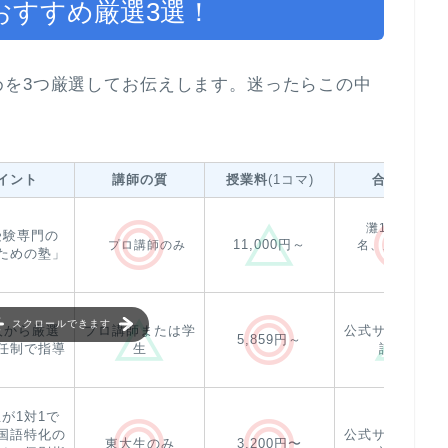
おすすめ厳選3選！
めを3つ厳選してお伝えします。迷ったらこの中
イント
講師の質
授業料
(1コマ)
合格実績
灘1名、開成1
受験専門の
11,000円～
プロ講師のみ
名、麻布4名、
ための塾」
多数
スクロールできます
人から厳選
プロ講師または学
公式サイトに体
5,859円～
任制で指導
生
談あり
が1対1で
国語特化の
公式サイトに体
東大生のみ
3,200円〜