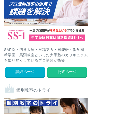
SAPIX・四谷大塚・早稲アカ・日能研・浜学園・
希学園・馬渕教室といった大手塾のカリキュラム
を知り尽くしているプロ講師が指導！
詳細ページ
公式ページ
個別教室のトライ