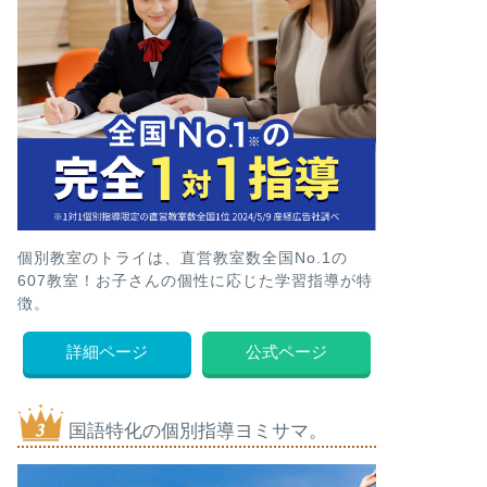
教室数
オンライン対応
個別教室のトライは、直営教室数全国No.1の
他
8教室
通塾と併用可能
607教室！お子さんの個性に応じた学習指導が特
徴。
詳細ページ
公式ページ
験
オンライン個別指
607教室
導あり
国語特化の個別指導ヨミサマ。
験
オンラインのみ
オンラインのみ