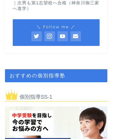
｜次男も第1志望校へ合格（神奈川御三家
へ進学）
＼ Follow me ／
おすすめの個別指導塾
個別指導SS-1