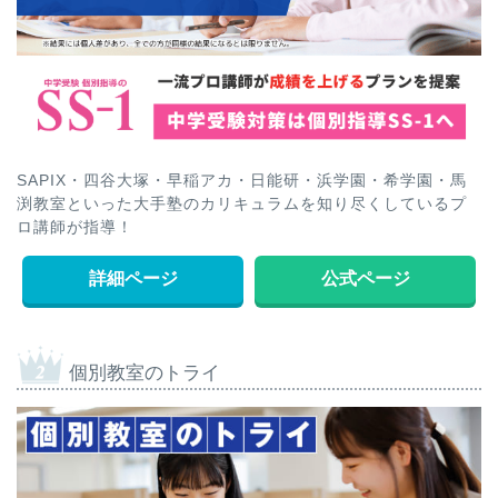
SAPIX・四谷大塚・早稲アカ・日能研・浜学園・希学園・馬
渕教室といった大手塾のカリキュラムを知り尽くしているプ
ロ講師が指導！
詳細ページ
公式ページ
個別教室のトライ