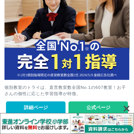
個別教室のトライは、直営教室数全国No.1の607教室！お子
さんの個性に応じた学習指導が特徴。
詳細ページ
公式ページ
国語特化の個別指導ヨミサマ。