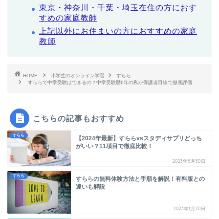
東京・神奈川・千葉・埼玉在住の方におす
すめの家庭教師
上記以外にお住まいの方におすすめの家庭
教師
HOME
小学生のオンライン学習
すらら
すららで中学受験はできるの？中学受験歴6年の私が保護者目線で徹底評価
こちらの記事もおすすめ
すらら
【2024年最新】すららvsスタディサプリどっち
がいい？11項目で徹底比較！
2023年5月30日
すらら
すららの無料体験方法と手順を解説！有料版との
違いも解説
2023年1月20日