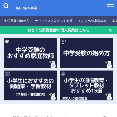
中学受験の始め方
サピックス入室テスト対策
おすすめの家庭教師
家
おとくな家庭教師の個人契約はこちら