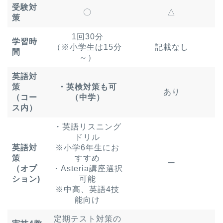
受験対
〇
△
策
1回30分
学習時
（※小学生は15分
記載なし
間
～）
英語対
策
・英検対策も可
あり
（コー
（中学）
ス内）
・英語リスニング
ドリル
英語対
※小学6年生にお
策
すすめ
ー
（オプ
・Asteria講座選択
ション)
可能
※中高、英語4技
能向け
定期テスト対策の