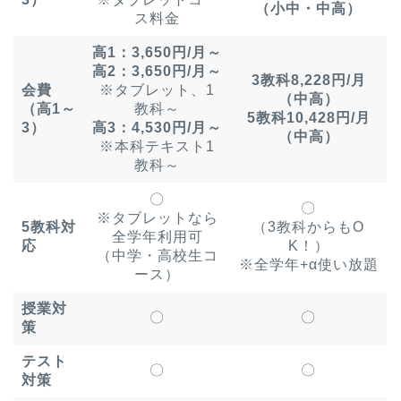
（小中・中高）
ス料金
高1：3,650円/月～
高2：3,650円/月～
3教科8,228円/月
会費
※タブレット、1
（中高）
（高1～
教科～
5教科10,428円/月
3）
高3：4,530円/月～
（中高）
※本科テキスト1
教科～
〇
〇
※タブレットなら
5教科対
（3教科からもO
全学年利用可
応
K！）
（中学・高校生コ
※全学年+α使い放題
ース）
授業対
〇
〇
策
テスト
〇
〇
対策