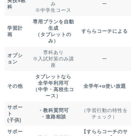
実技4教
み
ー
科
※中学生コース
専用プランを自動
学習計
生成
すららコーチによる
画
（タブレットの
み）
専科あり
オプシ
※入試対策のみ講
ー
ョン
座
タブレットなら
全学年利用可
その他
全学年+α使い放題
（中学・高校生コ
ース）
サポー
・教科質問可
（学習行動の特性を
ト
・進路相談
チェック）
(子供)
サポー
【すららコーチのサ