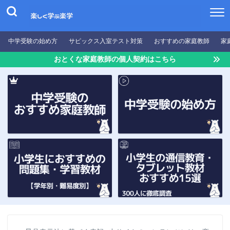
中学受験の始め方
サピックス入室テスト対策
おすすめの家庭教師
家
おとくな家庭教師の個人契約はこちら