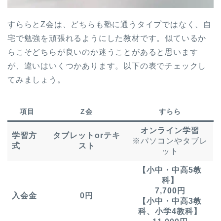
すららとZ会は、どちらも塾に通うタイプではなく、自
宅で勉強を頑張れるようにした教材です。似ているか
らこそどちらが良いのか迷うことがあると思います
が、違いはいくつかあります。以下の表でチェックし
てみましょう。
項目
Z会
すらら
オンライン学習
学習方
タブレットorテキ
※パソコンやタブレ
式
スト
ット
【小中・中高5教
科】
7,700円
入会金
0円
【小中・中高3教
科、小学4教科】