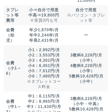
11,000円
タブレ
小⇒自分で用意
自分で用意
ット等
中高⇒19,800円
※パソコン・タブレ
費用
※実質0円も可
ット等
会費
年少1,870年/月
（幼
年中2,244年/月
ー
児）
年長2,431年/月
小1：2,992円/月
小2：3,553円/月
3教科8,228円/月
小3：4,301円/月
（小中）
会費
小4：6,451円/月
4教科8,228円/月
（小1～
小5：7,012円/月
（小学）
6）
小6：7,480円/月
5教科10,428円/月
※タブレットコー
（小中）
ス料金
中1：8,115円/月
3教科8,228円/月
会費
中2：8,965円/月
（小中・中高）
（中1～
中3：11,430円/月
5教科10,428円/月
3）
※タブレットコー