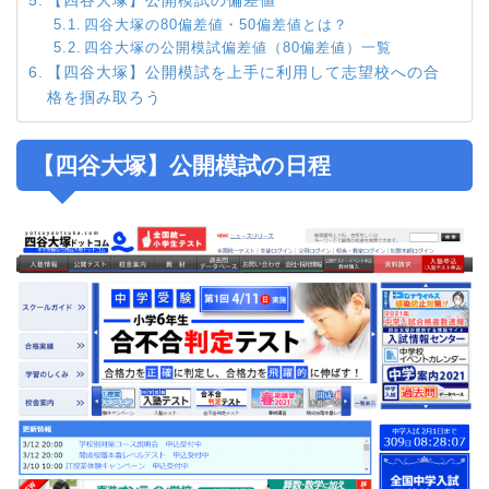
四谷大塚の80偏差値・50偏差値とは？
四谷大塚の公開模試偏差値（80偏差値）一覧
【四谷大塚】公開模試を上手に利用して志望校への合
格を掴み取ろう
【四谷大塚】公開模試の日程