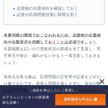
志望校の出題傾向を確認しておく
記述や応用問題対策に時間を割く
本番同様の環境でおこなわれるため、志望校の出題傾
向や出題形式を把握しておくことは必須です。
また、
出題範囲も広いので受験科目の基礎を全て見直し、苦
手単元や抜け・漏れがないかもう一度見直しておきま
しょう。
高得点を取る鍵は、応用問題の正答率や記述をどれだ
け書けるかです。簡単な問題を落とさずに、自分が解
＼成績を伸ばしたいご家庭に／
ける応用問題を見極めて解くことを意識するのがポイ
お子さんにピッタリの家庭教
ントです。
資料請求を申込む
師を診断！