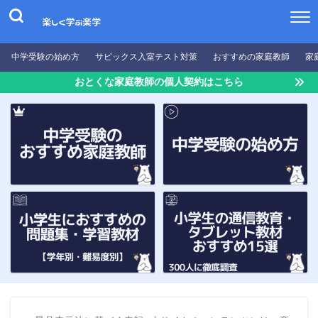
中学受験の始め方
サピックス入室テスト対策
おすすめの家庭教師
家
おとくな家庭教師の個人契約はこちら