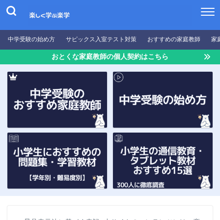
中学受験の始め方
サピックス入室テスト対策
おすすめの家庭教師
家
おとくな家庭教師の個人契約はこちら