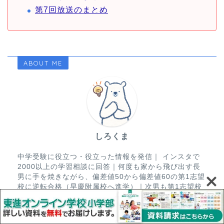
第7回放送のまとめ
ABOUT ME
しろくま
中学受験に役立つ・役立った情報を発信｜ インスタで
2000以上の学習相談に回答｜何度も家から飛び出す長
男に手を焼きながら、偏差値50から偏差値60の第1志望
校に逆転合格（早慶附属校へ進学）｜次男も第1志望校
へ合格（神奈川御三家へ進学）｜インスタ1万人
Twitter5000人フォロワー突破