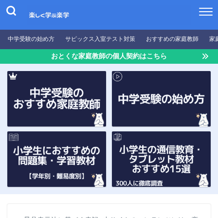
中学受験の始め方
サピックス入室テスト対策
おすすめの家庭教師
家
おとくな家庭教師の個人契約はこちら