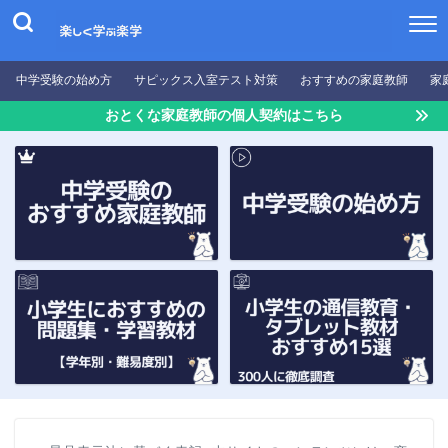
中学受験の始め方
サピックス入室テスト対策
おすすめの家庭教師
家
おとくな家庭教師の個人契約はこちら