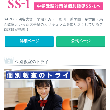
SAPIX・四谷大塚・早稲アカ・日能研・浜学園・希学園・馬
渕教室といった大手塾のカリキュラムを知り尽くしているプ
ロ講師が指導！
詳細ページ
公式ページ
個別教室のトライ