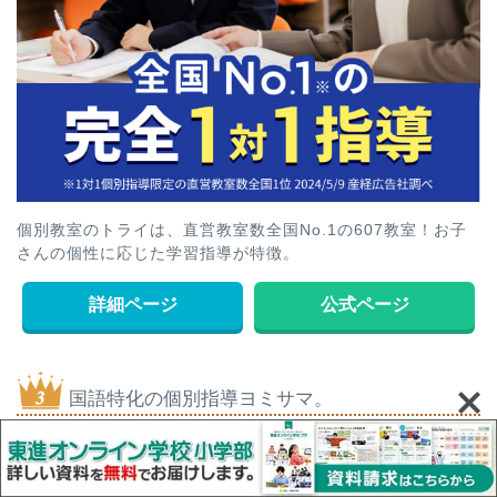
個別教室のトライは、直営教室数全国No.1の607教室！お子
さんの個性に応じた学習指導が特徴。
詳細ページ
公式ページ
国語特化の個別指導ヨミサマ。