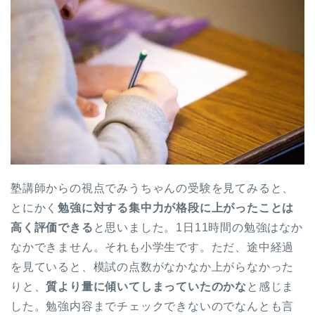
塾講師からの視点でみうちゃんの受験を見てみると、
とにかく
勉強に対する集中力が格段に上がったことは
高く評価できる
と思いました。1日11時間の勉強はなか
なかできません。それも小学生です。ただ、途中経過
を見ていると、模試の点数がなかなか上がらなかった
りと、
質より量に傾いてしまっていたのかな
と感じま
した。勉強内容までチェックできないのでなんとも言