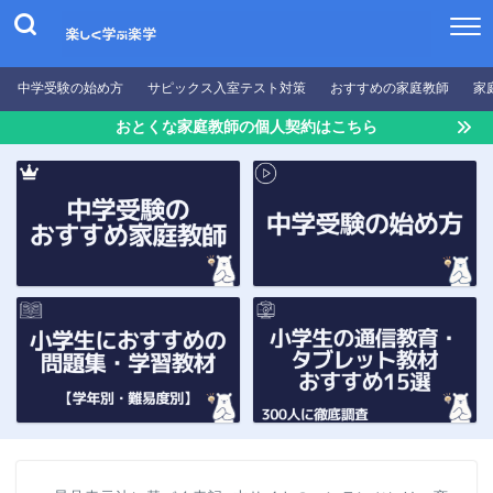
中学受験の始め方
サピックス入室テスト対策
おすすめの家庭教師
家
おとくな家庭教師の個人契約はこちら