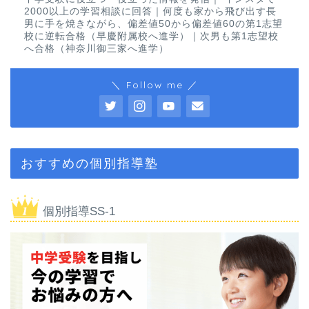
2000以上の学習相談に回答｜何度も家から飛び出す長
男に手を焼きながら、偏差値50から偏差値60の第1志望
校に逆転合格（早慶附属校へ進学）｜次男も第1志望校
へ合格（神奈川御三家へ進学）
＼ Follow me ／
おすすめの個別指導塾
個別指導SS-1