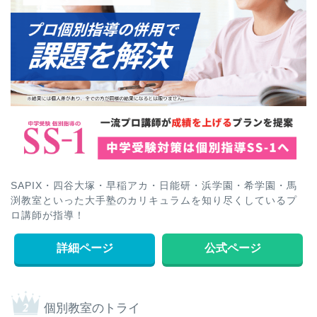
SAPIX・四谷大塚・早稲アカ・日能研・浜学園・希学園・馬
渕教室といった大手塾のカリキュラムを知り尽くしているプ
ロ講師が指導！
詳細ページ
公式ページ
個別教室のトライ