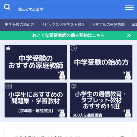
中学受験の始め方
サピックス入室テスト対策
おすすめの家庭教師
家
おとくな家庭教師の個人契約はこちら