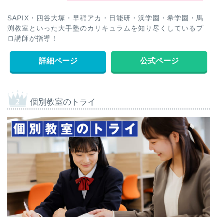
SAPIX・四谷大塚・早稲アカ・日能研・浜学園・希学園・馬
渕教室といった大手塾のカリキュラムを知り尽くしているプ
ロ講師が指導！
詳細ページ
公式ページ
個別教室のトライ