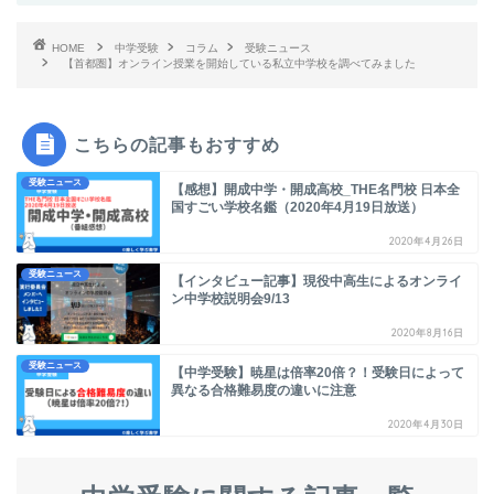
HOME
中学受験
コラム
受験ニュース
【首都圏】オンライン授業を開始している私立中学校を調べてみました
こちらの記事もおすすめ
受験ニュース
【感想】開成中学・開成高校_THE名門校 日本全
国すごい学校名鑑（2020年4月19日放送）
2020年4月26日
受験ニュース
【インタビュー記事】現役中高生によるオンライ
ン中学校説明会9/13
2020年8月16日
受験ニュース
【中学受験】暁星は倍率20倍？！受験日によって
異なる合格難易度の違いに注意
2020年4月30日