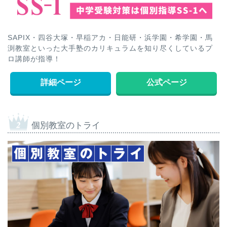
SAPIX・四谷大塚・早稲アカ・日能研・浜学園・希学園・馬
渕教室といった大手塾のカリキュラムを知り尽くしているプ
ロ講師が指導！
詳細ページ
公式ページ
個別教室のトライ