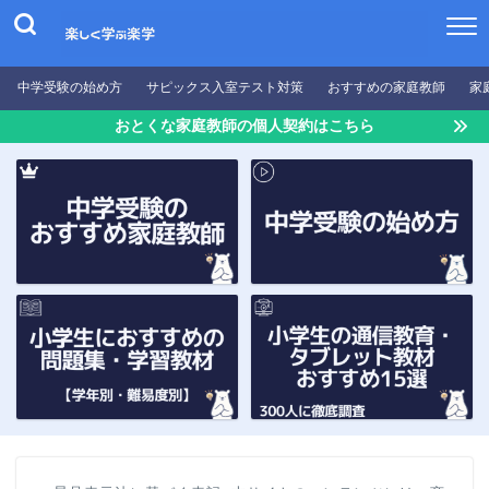
中学受験の始め方
サピックス入室テスト対策
おすすめの家庭教師
家
おとくな家庭教師の個人契約はこちら