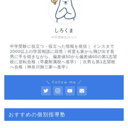
しろくま
中学受験生のパパ
中学受験に役立つ・役立った情報を発信｜ インスタで
2000以上の学習相談に回答｜何度も家から飛び出す長
男に手を焼きながら、偏差値50から偏差値60の第1志望
校に逆転合格（早慶附属校へ進学）｜次男も第1志望校
へ合格（神奈川御三家へ進学）
＼ Follow me ／
おすすめの個別指導塾