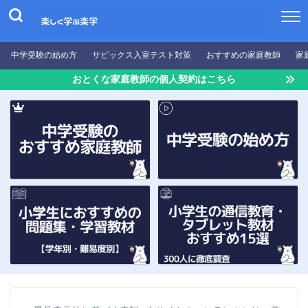
中学受験の始め方
サピックス入室テスト対策
おすすめの家庭教師
家
おとくな家庭教師の個人契約はこちら