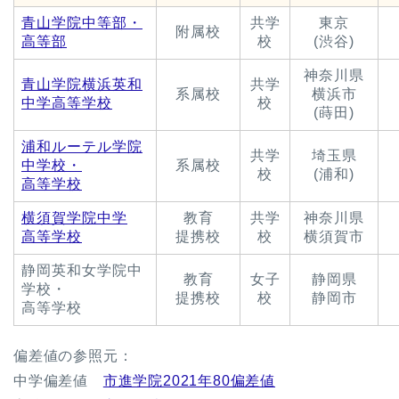
青山学院中等部・
共学
東京
附属校
高等部
校
(渋谷)
神奈川県
青山学院横浜英和
共学
系属校
横浜市
中学高等学校
校
(蒔田)
浦和ルーテル学院
共学
埼玉県
中学校・
系属校
校
(浦和)
高等学校
横須賀学院中学
教育
共学
神奈川県
高等学校
提携校
校
横須賀市
静岡英和女学院中
教育
女子
静岡県
学校・
提携校
校
静岡市
高等学校
偏差値の参照元：
中学偏差値
市進学院2021年80偏差値