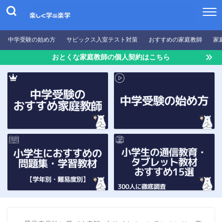
中学受験の始め方
サピックス入室テスト対策
おすすめの家庭教師
家
おとくな家庭教師の個人契約はこちら