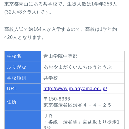
東京都青山にある共学校で、生徒人数は1学年256人
(32人×8クラス) です。
高校入試で約164人が入学するので、高校は1学年約
420人となります。
学校名
青山学院中等部
ふりがな
あおやまがくいんちゅうとうぶ
学校種別
共学校
URL
http://www.jh.aoyama.ed.jp/
〒150-8366
住所
東京都渋谷区渋谷４－４－２５
ＪＲ
・各線「渋谷駅」宮益坂より徒歩1
3分