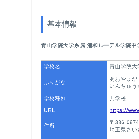
基本情報
青山学院大学系属 浦和ルーテル学院中
学校名
青山学院大
あおやまが
ふりがな
いんちゅう
学校種別
共学校
URL
https://www
〒336-0974
住所
埼玉県さい