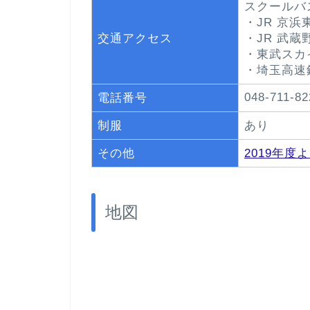
スクールバ
・JR 京
交通アクセス
・JR 武
・東武スカ
・埼玉高速
048-711-82
電話番号
制服
あり
その他
2019年
地図