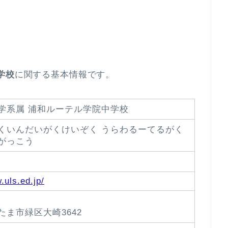
学校
に関する基本情報です。
学系属 浦和ルーテル学院中学校
くいんだいがくけいぞく うらわるーてるがく
がっこう
.uls.ed.jp/
たま市緑区大崎3642