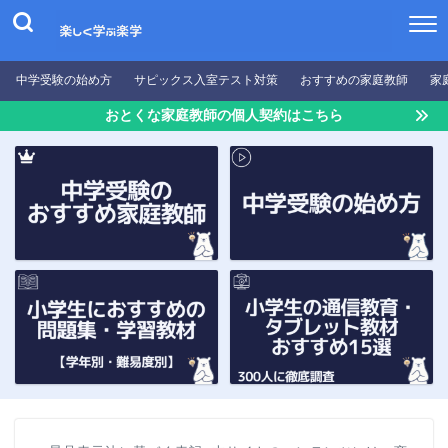
中学受験の始め方
サピックス入室テスト対策
おすすめの家庭教師
家
おとくな家庭教師の個人契約はこちら