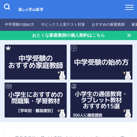
中学受験の始め方
サピックス入室テスト対策
おすすめの家庭教師
家
おとくな家庭教師の個人契約はこちら