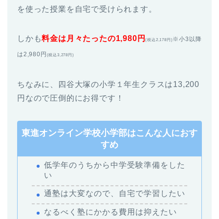
を使った授業を自宅で受けられます。
しかも
料金は月々たったの1,980円
※小3以降
(税込2,178円)
は2,980円
(税込3,278円)
ちなみに、四谷大塚の小学１年生クラスは13,200
円なので圧倒的にお得です！
東進オンライン学校小学部はこんな人におす
すめ
低学年のうちから中学受験準備をした
い
通塾は大変なので、自宅で学習したい
なるべく塾にかかる費用は抑えたい