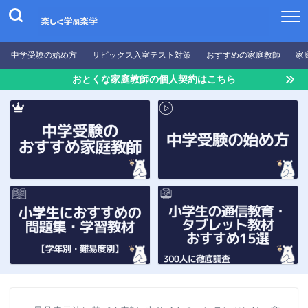
中学受験の始め方
サピックス入室テスト対策
おすすめの家庭教師
家
おとくな家庭教師の個人契約はこちら