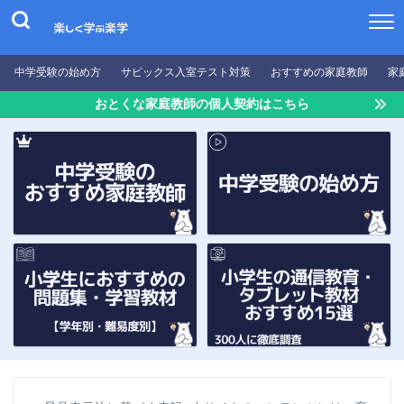
中学受験の始め方
サピックス入室テスト対策
おすすめの家庭教師
家
おとくな家庭教師の個人契約はこちら