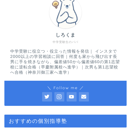
しろくま
中学受験生のパパ
中学受験に役立つ・役立った情報を発信｜ インスタで
2000以上の学習相談に回答｜何度も家から飛び出す長
男に手を焼きながら、偏差値50から偏差値60の第1志望
校に逆転合格（早慶附属校へ進学）｜次男も第1志望校
へ合格（神奈川御三家へ進学）
＼ Follow me ／
おすすめの個別指導塾