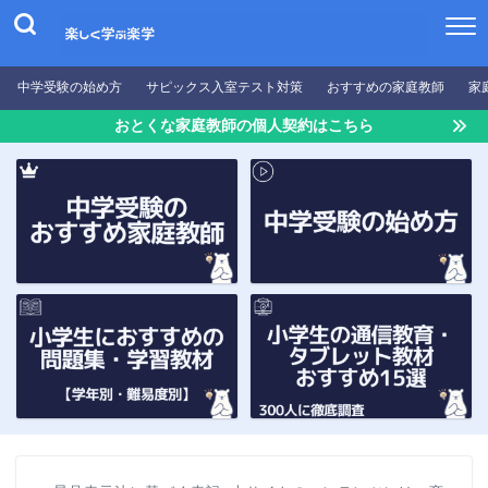
中学受験の始め方
サピックス入室テスト対策
おすすめの家庭教師
家
おとくな家庭教師の個人契約はこちら