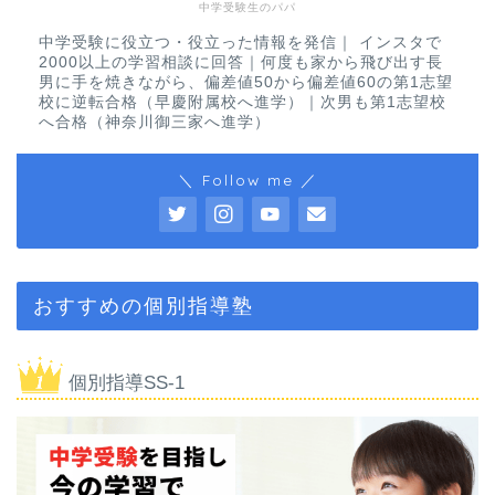
中学受験生のパパ
中学受験に役立つ・役立った情報を発信｜ インスタで
2000以上の学習相談に回答｜何度も家から飛び出す長
男に手を焼きながら、偏差値50から偏差値60の第1志望
校に逆転合格（早慶附属校へ進学）｜次男も第1志望校
へ合格（神奈川御三家へ進学）
＼ Follow me ／
おすすめの個別指導塾
個別指導SS-1