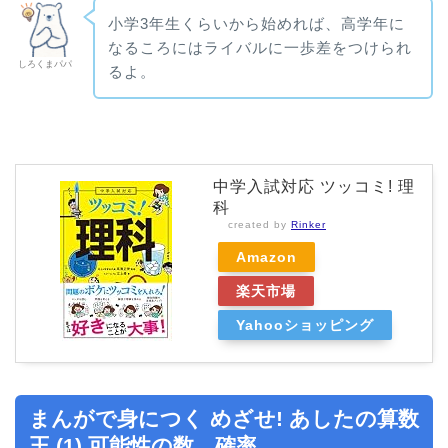
小学3年生くらいから始めれば、高学年に
なるころにはライバルに一歩差をつけられ
しろくまパパ
るよ。
中学入試対応 ツッコミ! 理
科
created by
Rinker
Amazon
楽天市場
Yahooショッピング
まんがで身につく めざせ! あしたの算数
王 (1) 可能性の数、確率