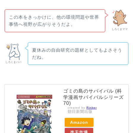
この本をきっかけに、他の環境問題や世界
事情へ視野が広がりそうだよ。
しろくまママ
夏休みの自由研究の題材としてもよさそう
だね。
しろくまパパ
ゴミの島のサバイバル (科
学漫画サバイバルシリーズ
70)
created by
Rinker
朝日新聞出版
Amazon
楽天市場