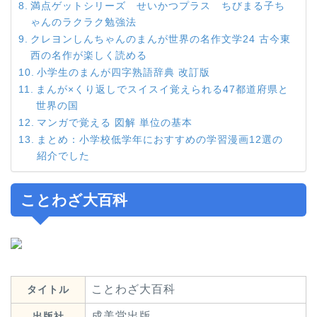
満点ゲットシリーズ せいかつプラス ちびまる子ち
ゃんのラクラク勉強法
クレヨンしんちゃんのまんが世界の名作文学24 古今東
西の名作が楽しく読める
小学生のまんが四字熟語辞典 改訂版
まんが×くり返しでスイスイ覚えられる47都道府県と
世界の国
マンガで覚える 図解 単位の基本
まとめ：小学校低学年におすすめの学習漫画12選の
紹介でした
ことわざ大百科
ことわざ大百科
タイトル
成美堂出版
出版社