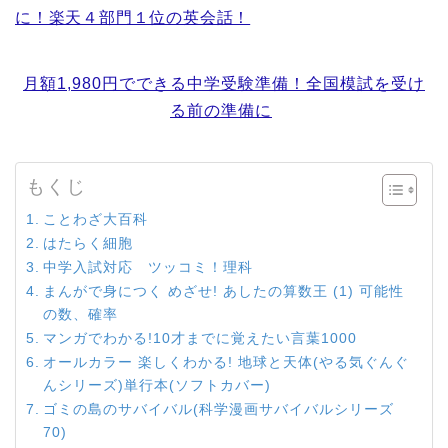
に！楽天４部門１位の英会話！
月額1,980円でできる中学受験準備！全国模試を受け
る前の準備に
もくじ
ことわざ大百科
はたらく細胞
中学入試対応 ツッコミ！理科
まんがで身につく めざせ! あしたの算数王 (1) 可能性
の数、確率
マンガでわかる!10才までに覚えたい言葉1000
オールカラー 楽しくわかる! 地球と天体(やる気ぐんぐ
んシリーズ)単行本(ソフトカバー)
ゴミの島のサバイバル(科学漫画サバイバルシリーズ
70)