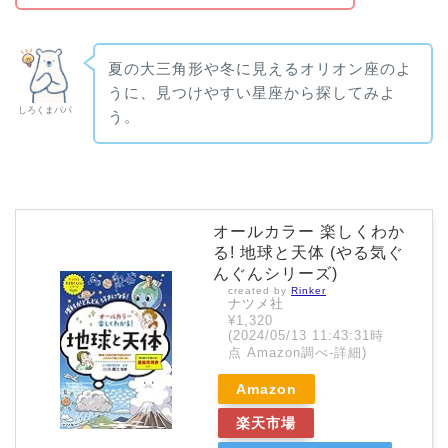
夏の大三角形や冬に見えるオリオン座のよ
うに、見つけやすい星座から探してみよ
しろくまパパ
う。
オールカラー 楽しくわか
る! 地球と天体 (やる気ぐ
んぐんシリーズ)
created by
Rinker
ナツメ社
¥1,320
(2024/05/13 11:43:31時
点 Amazon調べ-
詳細)
Amazon
楽天市場