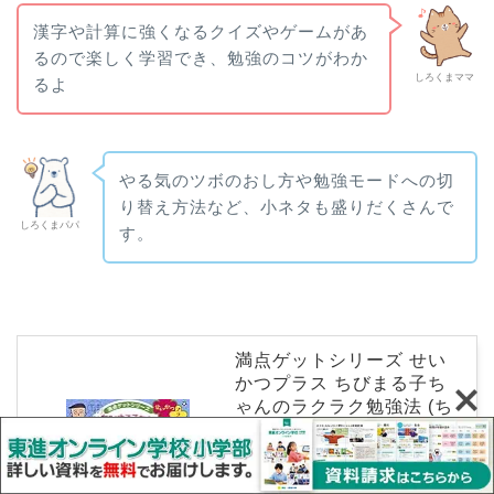
漢字や計算に強くなるクイズやゲームがあ
るので楽しく学習でき、勉強のコツがわか
しろくまママ
るよ
やる気のツボのおし方や勉強モードへの切
り替え方法など、小ネタも盛りだくさんで
しろくまパパ
す。
満点ゲットシリーズ せい
かつプラス ちびまる子ち
ゃんのラクラク勉強法 (ち
びまる子ちゃん/満点ゲッ
トシリーズ)
created by
Rinker
集英社