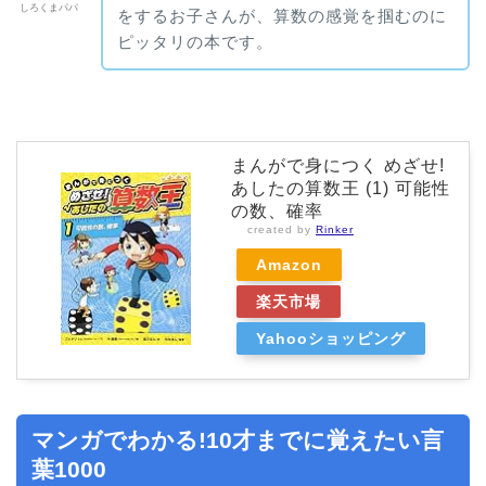
しろくまパパ
をするお子さんが、算数の感覚を掴むのに
ピッタリの本です。
まんがで身につく めざせ!
あしたの算数王 (1) 可能性
の数、確率
created by
Rinker
Amazon
楽天市場
Yahooショッピング
マンガでわかる!10才までに覚えたい言
葉1000