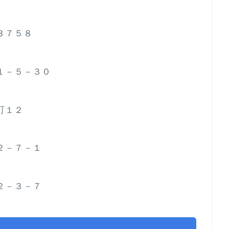
町３７５８
坂１－５－３０
番町１２
田２－７－１
田２－３－７