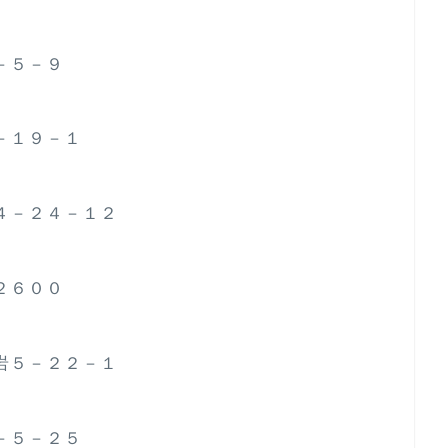
１－５－９
２－１９－１
野４－２４－１２
町２６００
小岩５－２２－１
１－５－２５