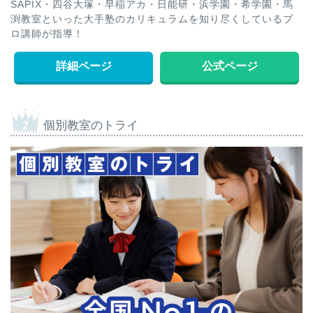
SAPIX・四谷大塚・早稲アカ・日能研・浜学園・希学園・馬
渕教室といった大手塾のカリキュラムを知り尽くしているプ
ロ講師が指導！
詳細ページ
公式ページ
個別教室のトライ