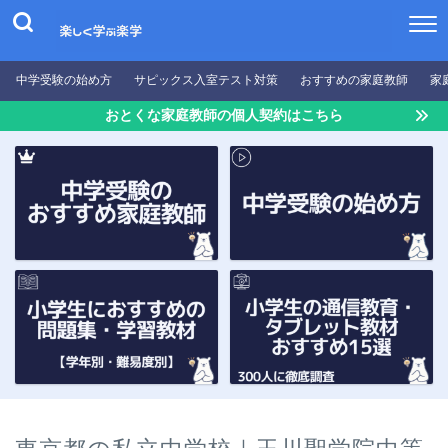
中学受験の始め方
サピックス入室テスト対策
おすすめの家庭教師
家
おとくな家庭教師の個人契約はこちら