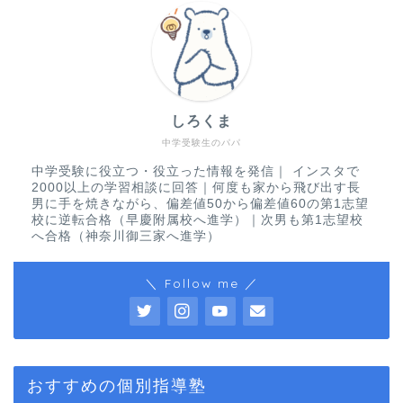
しろくま
中学受験生のパパ
中学受験に役立つ・役立った情報を発信｜ インスタで
2000以上の学習相談に回答｜何度も家から飛び出す長
男に手を焼きながら、偏差値50から偏差値60の第1志望
校に逆転合格（早慶附属校へ進学）｜次男も第1志望校
へ合格（神奈川御三家へ進学）
＼ Follow me ／
おすすめの個別指導塾