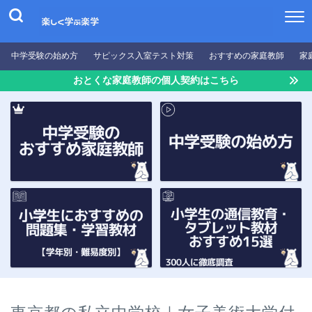
中学受験の始め方
サピックス入室テスト対策
おすすめの家庭教師
家
おとくな家庭教師の個人契約はこちら