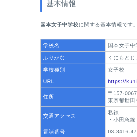
基本情報
国本女子中学校
に関する基本情報です
学校名
国本女子中
ふりがな
くにもとじ
学校種別
女子校
URL
https://kun
〒157-0067
住所
東京都世田
私鉄
交通アクセス
・小田急線
03-3416-47
電話番号