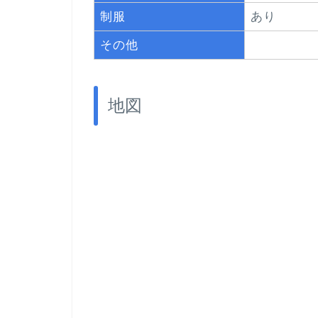
制服
あり
その他
地図