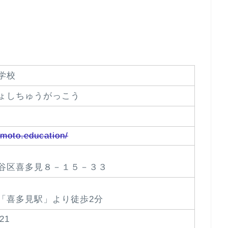
。
学校
ょしちゅうがっこう
imoto.education/
谷区喜多見８－１５－３３
「喜多見駅」より徒歩2分
21