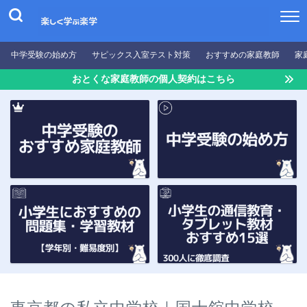
中学受験の始め方
サピックス入室テスト対策
おすすめの家庭教師
家
おとくな家庭教師の個人契約はこちら