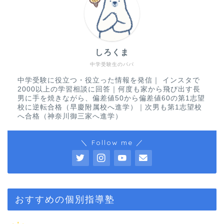
しろくま
中学受験生のパパ
中学受験に役立つ・役立った情報を発信｜ インスタで
2000以上の学習相談に回答｜何度も家から飛び出す長
男に手を焼きながら、偏差値50から偏差値60の第1志望
校に逆転合格（早慶附属校へ進学）｜次男も第1志望校
へ合格（神奈川御三家へ進学）
＼ Follow me ／
おすすめの個別指導塾