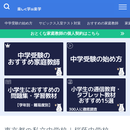
中学受験の始め方
サピックス入室テスト対策
おすすめの家庭教師
家
おとくな家庭教師の個人契約はこちら