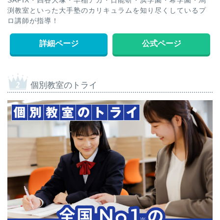
SAPIX・四谷大塚・早稲アカ・日能研・浜学園・希学園・馬
渕教室といった大手塾のカリキュラムを知り尽くしているプ
ロ講師が指導！
詳細ページ
公式ページ
個別教室のトライ