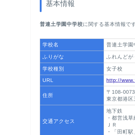
基本情報
普連土学園中学校
に関する基本情報で
学校名
普連土学園
ふりがな
ふれんどが
学校種別
女子校
URL
http://www.
〒108-0073
住所
東京都港区
地下鉄
・都営浅草
交通アクセス
ＪＲ
・「田町駅