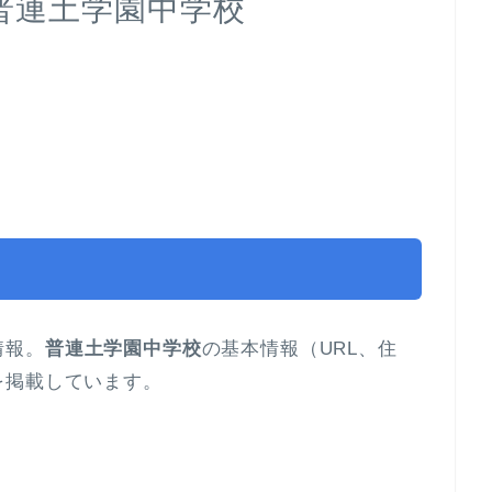
｜普連土学園中学校
情報。
普連土学園中学校
の基本情報（URL、住
を掲載しています。