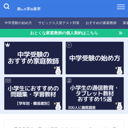
中学受験の始め方
サピックス入室テスト対策
おすすめの家庭教師
家
おとくな家庭教師の個人契約はこちら