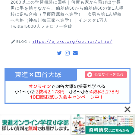
2000以上の学習相談に回答｜何度も家から飛び出す長
男に手を焼きながら、偏差値50から偏差値60の第1志望
校に逆転合格（早慶附属校へ進学）｜次男も第1志望校
へ合格（神奈川御三家へ進学）｜インスタ1万人
Twitter5000人フォロワー突破
https://ejuku.org/author/ottie/
BLOG：
さいごに：成績の悩みを相談するな