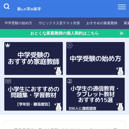
中学受験の始め方
サピックス入室テスト対策
おすすめの家庭教師
家
おとくな家庭教師の個人契約はこちら