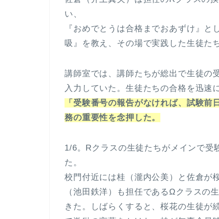
い、
『おめでとうは合格までおあずけ』と
吸』を教え、その場で実践した生徒た
講師室では、講師たちが総出で生徒の
入力していた。生徒たちの合格を迅速
「受験番号の報告がなければ、試験前
務の重要性を念押した。
1/6。Rクラスの生徒たちがメインで
た。
校門付近には桂（瀧内公美）と佐倉が
（池田鉄洋）も担任であるΩクラスの
きた。しばらくすると、桜花の生徒が