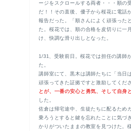
ージをスクロールする両者・・・順の
だ！！その直後、優子から桜花に電話
報告だった。「順さんによく頑張った
た。桜花では、順の合格を皮切りに一月
け、快調な滑り出しとなった。
1/31、受験前日。桜花では担任の講
た。
講師室にて、黒木は講師たちに「当日
頑張ってきた証拠ですと激励してくだ
とが、一番の安心と勇気、そして自身
した。
佐倉は帰宅途中、生徒たちに配るため
乗ろうとすると鍵を忘れたことに気づ
かりがついたままの教室を見つけた。