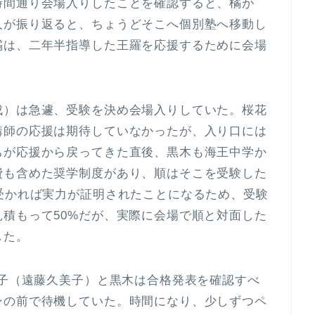
時間通り会場入りしたことを確認すると、橘が
人が振り返ると、ちょうどそこへ個別塾へ移動し
橘は、二年半指導した王羅を応援するために会場
成）は急遽、受験を決め会場入りしていた。桜花
講師の応援は期待していなかったが、入り口には
ちが応援から戻ってきた直後、黒木も海王中学か
費も含めた奨学制度があり、順はそこを受験した
受かれば実力が証明されたことになるため、受験
積もって50%だが、実際に会場で順と対面した
した。
優子（遠藤久美子）と黒木は合格発表を確認すべ
ンの前で待機していた。時間になり、少しずつペ