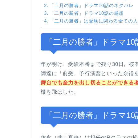
「二月の勝者」ドラマ10話のネタバレ
「二月の勝者」ドラマ10話の感想
「二月の勝者」は受験に関わる全ての
「二月の勝者」ドラマ10
年が明け、受験本番まで残り30日。桜
師達に「前受、予行演習といった余裕
舞台でも全力を出し切ることができる
檄を飛ばした。
「二月の勝者」ドラマ10
佐倉（井上真央）は担任のRクラスの