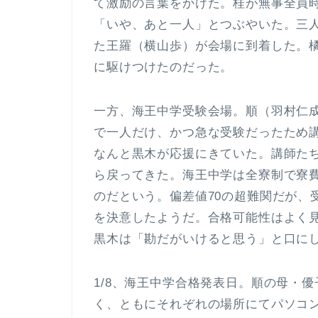
て激励の言葉をかけた。桂が無事全員
「いや、あと一人」とつぶやいた。三
た王羅（横山歩）が会場に到着した。
に駆けつけたのだった。
一方、海王中学受験会場。順（羽村仁
で一人だけ、かつ急な受験だったため
なんと黒木が応援にきていた。講師た
ら戻ってきた。海王中学は全寮制で寮
のだという。偏差値70の超難関だが、
を決意したようだ。合格可能性はよく見
黒木は「勘だがいけると思う」と口に
1/8、海王中学合格発表日。順の母・
く、ともにそれぞれの場所にてパソコ