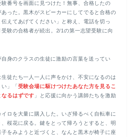
受験番号を画面に見つけた！無事、合格したの
があった。黒木がスピーカーにしてでると合格の
と伝えてあげてください」と称え、電話を切っ
受験の合格者が続出。2/1の第一志望受験に向
師が自身のクラスの生徒に激励の言葉を送ってい
は生徒たち一人一人に声をかけ、不安になるのは
さい」「
受験会場に駆けつけたあなた方を見るこ
となるはずです
」と応援に向かう講師たちを激励
カイロを大量に購入した。いざ帰るべく自転車に
き、桜花に戻る。鍵をとって帰ろうとすると、明
様子をみようと近づくと、なんと黒木が椅子に座