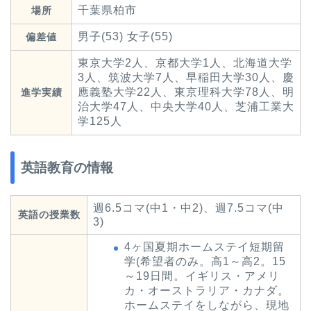
千葉県柏市
場所
男子(53) 女子(55)
偏差値
東京大学2人、京都大学1人、北海道大学
3人、筑波大学7人、早稲田大学30人、慶
應義塾大学22人、東京理科大学78人、明
進学実績
治大学47人、中央大学40人、芝浦工業大
学125人
英語教育の情報
週6.5コマ(中1・中2)、週7.5コマ(中
英語の授業数
3)
4ヶ国夏期ホームステイ短期留
学(希望者のみ。高1～高2。15
～19日間。イギリス・アメリ
カ・オーストラリア・カナダ。
ホームステイをしながら、現地