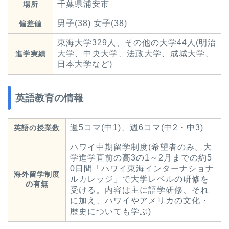
千葉県浦安市
場所
男子(38) 女子(38)
偏差値
東海大学329人、その他の大学44人(明治
大学、中央大学、法政大学、成城大学、
進学実績
日本大学など)
英語教育の情報
週5コマ(中1)、週6コマ(中2・中3)
英語の授業数
ハワイ中期留学制度(希望者のみ。大
学進学直前の高3の1～2月までの約5
0日間「ハワイ東海インターナショナ
海外留学制度
ルカレッジ」で大学レベルの研修を
の有無
受ける。内容は主に語学研修、それ
に加え、ハワイやアメリカの文化・
歴史についても学ぶ)