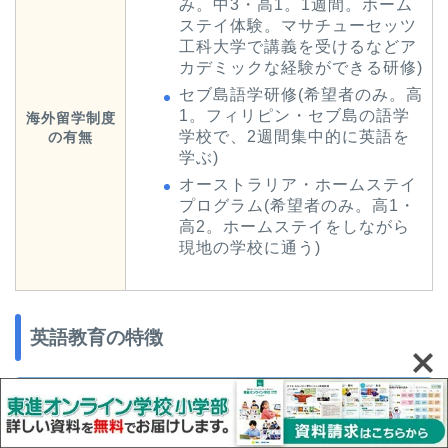
み。中3・高1。1週間。ホーム
ステイ体験。マサチューセッツ
工科大学で講義を受けるなどア
カデミックな経験ができる研修)
セブ島語学研修(希望者のみ。高
1。フィリピン・セブ島の語学
海外留学制度
学校で、2週間集中的に英語を
の有無
学ぶ)
オーストラリア・ホームステイ
プログラム(希望者のみ。高1・
高2。ホームステイをしながら
現地の学校に通う)
英語教育の特徴
通常の英語の授業、ネイティブ教員による
英会話、ベルリッツの英会話ブログラムと