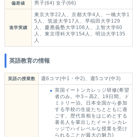
男子(64) 女子(66)
偏差値
東京大学22人、京都大学4人、一橋大学1
5人、筑波大学17人、早稲田大学129
人、慶應義塾大学108人、上智大学60
進学実績
人、東京理科大学154人、明治大学135
人
英語教育の情報
週6コマ(中1・中2)、週5コマ(中3)
英語の授業数
英国イートンカレッジ研修(希望
者のみ。中3～高2。19日間。ド
ミトリー泊。日本全国から参加
する学校の生徒たちとともに過
ごす。歴代首相をはじめとする
著名人を輩出したイートンカレ
ッジでハイレベルな授業を受け
られることが最大の魅力)