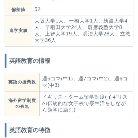
52
偏差値
大阪大学1人、一橋大学1人、筑波大学4
人、早稲田大学24人、慶應義塾大学8
進学実績
人、上智大学19人、明治大学28人、立教
大学36人
英語教育の情報
週6コマ(中1)、週7コマ(中2)、週6コ
英語の授業数
マ(中3)
イギリス・ターム留学制度(イギリス
海外留学制度
の伝統的な女子校で寮生活をしなが
の有無
ら勉学に励む)
英語教育の特徴