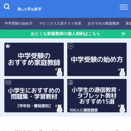
中学受験の始め方
サピックス入室テスト対策
おすすめの家庭教師
家
おとくな家庭教師の個人契約はこちら