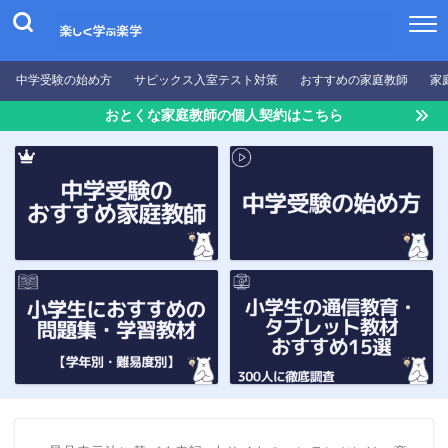
中学受験の始め方
サピックス入室テスト対策
おすすめの家庭教師
家
おとくな家庭教師の個人契約はこちら