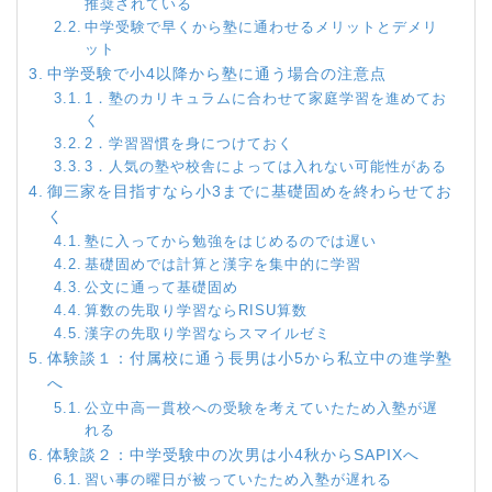
推奨されている
中学受験で早くから塾に通わせるメリットとデメリ
ット
中学受験で小4以降から塾に通う場合の注意点
1．塾のカリキュラムに合わせて家庭学習を進めてお
く
2．学習習慣を身につけておく
3．人気の塾や校舎によっては入れない可能性がある
御三家を目指すなら小3までに基礎固めを終わらせてお
く
塾に入ってから勉強をはじめるのでは遅い
基礎固めでは計算と漢字を集中的に学習
公文に通って基礎固め
算数の先取り学習ならRISU算数
漢字の先取り学習ならスマイルゼミ
体験談１：付属校に通う長男は小5から私立中の進学塾
へ
公立中高一貫校への受験を考えていたため入塾が遅
れる
体験談２：中学受験中の次男は小4秋からSAPIXへ
習い事の曜日が被っていたため入塾が遅れる