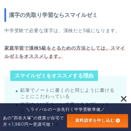
漢字の先取り学習ならスマイルゼミ
中学受験で必要な漢字は、漢検だと5級になります。
家庭学習で漢検5級をとるための方法としては、スマイ
ルゼミをオススメします。
スマイルゼミをオススメする理由
鉛筆でノートに書くのと同じように書ける
ことにこだわっている
画面の上に手をついて書けるタブレット
＼ライバルの一歩先行く中学受験準備／
は、スマイルゼミしかない
あの”四谷大塚”の授業が自宅で
「トメ・ハネ・ハライ」まで、きちんとチ
資料請求を申し込む
月々1,980円〜受講可能！
ェックしてくれる