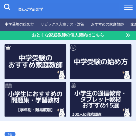
中学受験の始め方
サピックス入室テスト対策
おすすめの家庭教師
家
おとくな家庭教師の個人契約はこちら
Z会