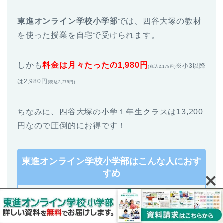
東進オンライン学校小学部
では、四谷大塚の教材
を使った授業を自宅で受けられます。
しかも
料金は月々たったの1,980円
※小3以降
(税込2,178円)
は2,980円
(税込3,278円)
ちなみに、四谷大塚の小学１年生クラスは13,200
円なので圧倒的にお得です！
東進オンライン学校小学部はこんな人におす
すめ
低学年のうちから中学受験準備をした
い
通塾は大変なので、自宅で学習したい