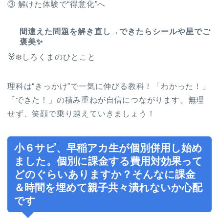
③ 解けた体験で“得意化”へ
間違えた問題を解き直し→できたらシールや星でご
褒美✨
🐻‍❄️しろくまのひとこと
理科は“きっかけ”で一気に伸びる教科！「わかった！」
「できた！」の積み重ねが自信につながります。無理
せず、笑顔で乗り越えていきましょう！
小６サピ、早稲アカ生が個別併用し始め
ました。個別に課金する費用対効果って
どのぐらいありますか？そんなに課金
＆時間を埋めて親子共々潰れないか心配
です