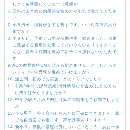
しとても緊張しています（母親が）
四科のまとめの効果的な進め方があれば教えてくださ
い
小６男子、理科がとても苦手です。いい対策方法あり
ますか？
小６サピ、早稲アカ生が個別併用し始めました。個別
に課金する費用対効果ってどのぐらいありますか？そ
んなに課金＆時間を埋めて親子共々潰れないか心配で
す
ACの教育虐待CMが頭から離れません。どうしたらポ
ジティブ中学受験を進めていけますか？
過去問、初めての実施。どのくらいでしたか
中高6年間で課外授業(海外研修など含め)にどのくら
い費用はかかりましたか？
中学受験のための四則計算の問題集をご存知でしょう
か
小６男子、答え合わせを未だに正確にできません。家
でも自習室でも進まず…声がけ等ありますか？
新小５。算数の基礎は身についているよう。あと一歩