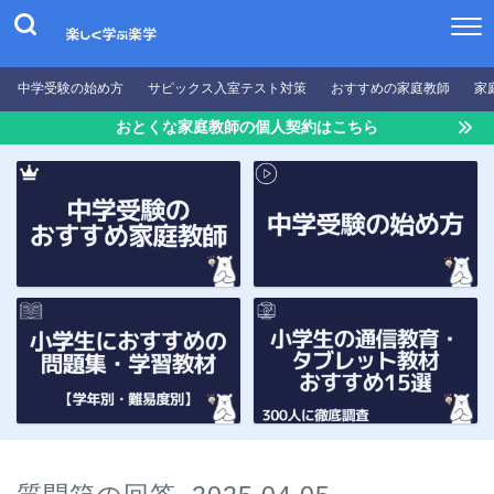
中学受験の始め方
サピックス入室テスト対策
おすすめの家庭教師
家
おとくな家庭教師の個人契約はこちら