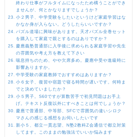
終わり仕事がフルタイムになったため構うことができ
ませんが、何とかなりますでしょうか？
小２男子、中学受験をしたいというけど家庭学習はな
かなか身が入らない。どうしたらいいですか？
パズル道場に興味があります。天才パズル全巻セット
を購入して家庭で親とするのはありですか？
慶應義塾普通部に入学後に求められる家庭学習や先生
の雰囲気や考え方を教えて下さい
喘息持ちのため、やや欠席多め。慶應中受や進級時に
影響ありますか。
中学受験の家庭教師でおすすめはありますか？
小６女子、復習や宿題で寝る時間が遅いです。何時ま
でと決めていましたか？
小５男子。S60ですが算数苦手で初見問題はお手上
げ。テキスト反復以外にすべきことは何でしょうか？
慶應で普通部、中等部、SFCで雰囲気の違いシロク
マさんの感じる感想をお伺いしたいです
新小５、都立一貫志望、N塾2教科Z会通信で都立対策
してます。このままの勉強法でいいか悩みます