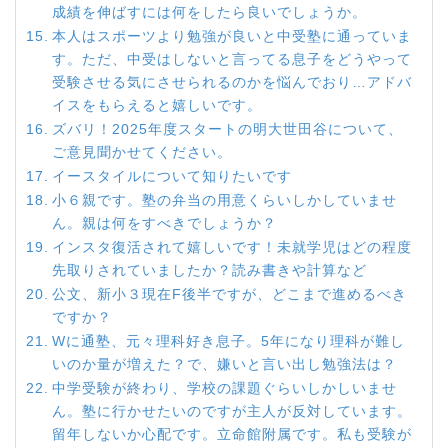
成績を伸ばすには何をしたら良いでしょうか。
本人はスポーツより勉強が良いと中受塾に通っていま
す。ただ、中受はしないと言ってる息子をどうやって
受験させる気にさせられるのかを悩んでおり…アドバ
イスをもらえると嬉しいです。
ズバリ！2025年度スタートの明大世田谷について、
ご意見聞かせてください。
イースタイルについて知りたいです
小６親です。塾の弁当の用意くらいしかしていませ
ん。親は何をすべきでしょうか？
インスタ復活されて嬉しいです！未就学児はどの程度
先取りされていましたか？読み書きや計算など
公文、新小３現在F後半ですが、どこまで進めるべき
ですか？
Wに通塾、元々理科好き息子。5年になり理科が難し
いのか量が増えた？で、嫌いと言い出し勉強法は？
中学受験が終わり、学校の課題ぐらいしかしいませ
ん。塾に行かせたいのですが主人が反対しています。
留年しないか心配です。立命館附属です。私も受験が