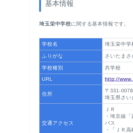
基本情報
埼玉栄中学校
に関する基本情報です。
学校名
埼玉栄中学
ふりがな
さいたまさ
学校種別
共学校
URL
http://www.
〒331-0078
住所
埼玉県さい
ＪＲ
・埼京線「
交通アクセス
バス
・「ＪＲ高