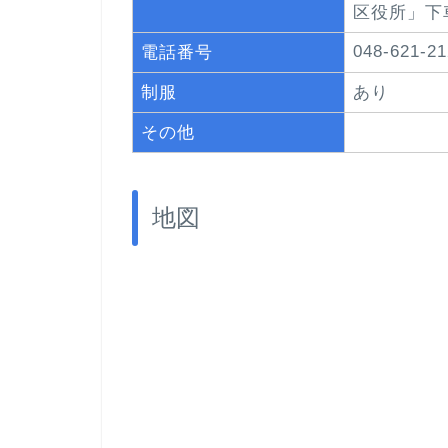
区役所」下
048-621-21
電話番号
制服
あり
その他
地図