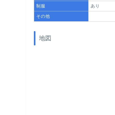
制服
あり
その他
地図