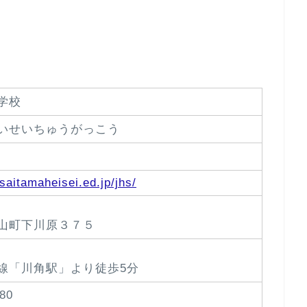
。
学校
いせいちゅうがっこう
saitamaheisei.ed.jp/jhs/
山町下川原３７５
線「川角駅」より徒歩5分
80