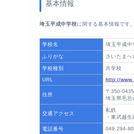
基本情報
埼玉平成中学校
に関する基本情報です
学校名
埼玉平成中
ふりがな
さいたまへ
学校種別
共学校
URL
http://www.
〒350-0435
住所
埼玉県毛呂
私鉄
交通アクセス
・東武越生
049-294-80
電話番号