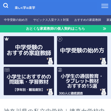
中学受験の始め方
サピックス入室テスト対策
おすすめの家庭教師
家
おとくな家庭教師の個人契約はこちら