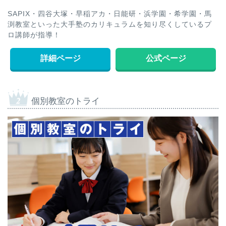
SAPIX・四谷大塚・早稲アカ・日能研・浜学園・希学園・馬
渕教室といった大手塾のカリキュラムを知り尽くしているプ
ロ講師が指導！
詳細ページ
公式ページ
個別教室のトライ