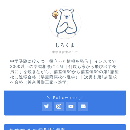
しろくま
中学受験生のパパ
中学受験に役立つ・役立った情報を発信｜ インスタで
2000以上の学習相談に回答｜何度も家から飛び出す長
男に手を焼きながら、偏差値50から偏差値60の第1志望
校に逆転合格（早慶附属校へ進学）｜次男も第1志望校
へ合格（神奈川御三家へ進学）
＼ Follow me ／